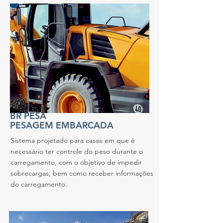
BR PESA
PESAGEM EMBARCADA
Sistema projetado para casos em que é
necessário ter controle do peso durante o
carregamento, com o objetivo de impedir
sobrecargas, bem como receber informações
do carregamento.