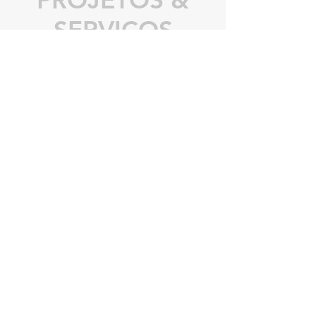
SERVIÇOS
A Pondus Lorem nasceu trazendo consigo
27 anos de experiência na área de pesagem
e automação. Esta bagagem nos dá a
oportunidade de atuar no mercado
fornecendo soluções para a indústria de um